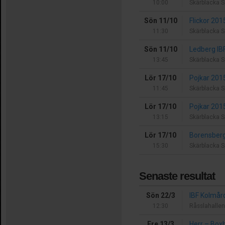
10:00
Skärblacka S
Sön 11/10
Flickor 20
11:30
Skärblacka S
Sön 11/10
Ledberg IB
13:45
Skärblacka S
Lör 17/10
Pojkar 201
11:45
Skärblacka S
Lör 17/10
Pojkar 201
13:15
Skärblacka S
Lör 17/10
Borensberg
15:30
Skärblacka S
Senaste resultat
Sön 22/3
IBF Kolmå
12:30
Råsslahallen
Fre 13/3
Herr
–
Boxh