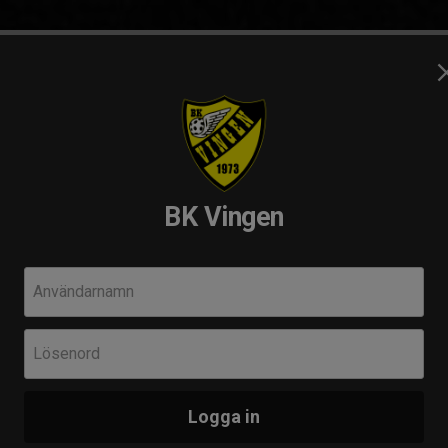
 stolthet
BK Vingen
Användarnamn
Nästa
 Vingen.
Fre 25
ittar ni mer information om lagen samt deras matcher.
Lösenord
Her
IBF
a innebandy
Logga in
Senast