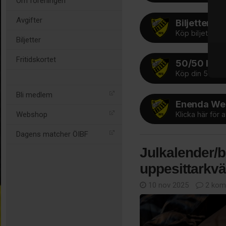
Om föreningen
Avgifter
Biljetter
Köp biljetter 
Biljetter
Fritidskortet
50/50 lotte
Köp din 50/50 l
Bli medlem
Enenda We
Klicka här för 
Webshop
Dagens matcher ÖIBF
Julkalender/bi
uppesittarkvä
10 nov 2025
2 kom