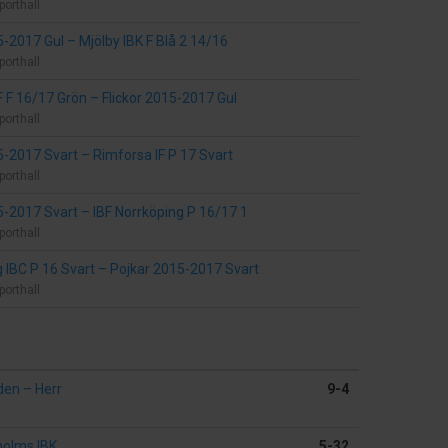
porthall
15-2017 Gul
–
Mjölby IBK F Blå 2 14/16
porthall
F F 16/17 Grön
–
Flickor 2015-2017 Gul
porthall
5-2017 Svart
–
Rimforsa IF P 17 Svart
porthall
5-2017 Svart
–
IBF Norrköping P 16/17 1
porthall
 IBC P 16 Svart
–
Pojkar 2015-2017 Svart
porthall
rden
–
Herr
9-4
olms IBK
5-32