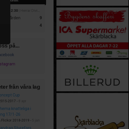
 mar 12:30
| Herrar Division 4
 Kolmården
9
r
4
oss på...
acebook
nstagram
ter från våra lag
oncept Cup
 2015-2017 -
8 apr
hema knatteliga i
ing 17/1-26
& Flickor 2018-2019 -
5 jan
ndrag Sturefors