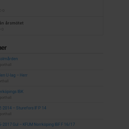
0
ån årsmötet
0
er
Kolmården
porthall
den U-lag
–
Herr
rthall
rköpings IBK
porthall
12-2014
–
Sturefors IF P 14
porthall
15-2017 Gul
–
KFUM Norrköping IBF F 16/17