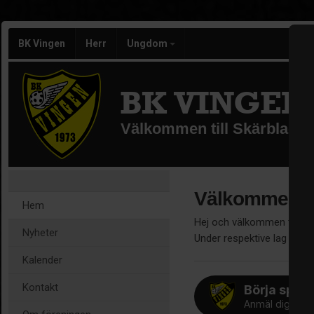
BK Vingen
Herr
Ungdom
BK VINGEN
Välkommen till Skärblackas
Välkommen
Hem
Hej och välkommen till BK
Nyheter
Under respektive lag så h
Kalender
Kontakt
Börja spel
Anmäl dig här!