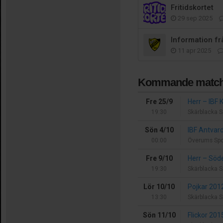
Fritidskortet
29 sep 2025
Information fr
11 apr 2025
Kommande match
Fre 25/9
Herr
–
IBF 
19:30
Skärblacka S
Sön 4/10
IBF Antvar
00:00
Överums Spo
Fre 9/10
Herr
–
Söde
19:30
Skärblacka S
Lör 10/10
Pojkar 20
13:30
Skärblacka S
Sön 11/10
Flickor 20