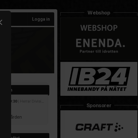
Webshop
Logga in
 match
 sep 19:30
| Herrar Division 4
Sponsorer
r
 Kolmården
e resultat