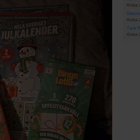
Flickor
Säson
Flickor
Tack !!!
Flickor