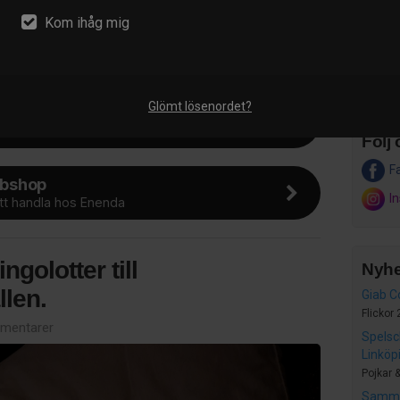
Kom ihåg mig
Sön 22
IBF
till våra hemmamatcher
Her
Glömt lösenordet?
r
otter här!
Följ 
F
bshop
I
att handla hos Enenda
ngolotter till
Nyhe
llen.
Giab C
Flickor
mentarer
Spelsc
Linköp
Pojkar 
Samma