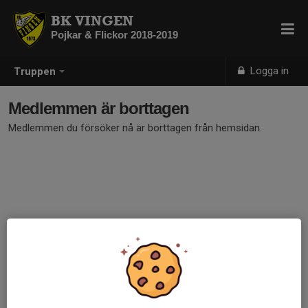
BK VINGEN
Pojkar & Flickor 2018-2019
Logga in
Truppen
Medlemmen är borttagen
Medlemmen du försöker nå är borttagen från hemsidan.