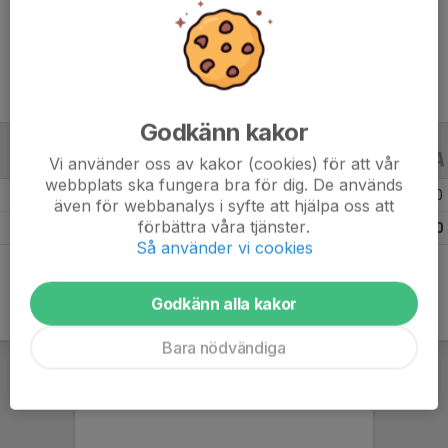
Ålder
7 år
Godkänn kakor
ALLA SERIER
ALLA ÅR
Vi använder oss av kakor (cookies) för att vår
webbplats ska fungera bra för dig. De används
Säsongen 25/26
3
0
0
även för webbanalys i syfte att hjälpa oss att
förbättra våra tjänster.
Totalt
3
0
0
Så använder vi cookies
Godkänn alla kakor
Bara nödvändiga