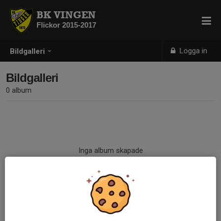
BK VINGEN
Flickor 2015-2017
Logga in
Bildgalleri
Bildgalleri
0 album
Inga album skapade