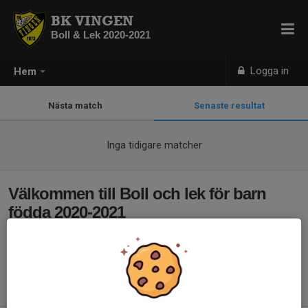
BK VINGEN
Boll & Lek 2020-2021
Logga in
Hem
Nästa match
Senaste resultat
Inga tidigare matcher
Välkommen till Boll och lek för barn
födda 2020-2021
Hej.
Välkomna till Boll & Lek för barn födda 2020-2021.
Vi kommer att träna lördagar Skärblacka Sporthall kl09.00-10:00