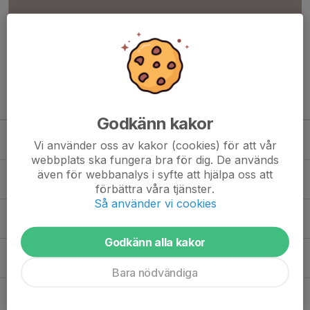
Läs mer
Kommande aktiviteter
Godkänn kakor
Lör 10/10
Match mot Sturefors IF P 14
Vi använder oss av kakor (cookies) för att vår
13:30-15:30
Skärblacka Sporthall
webbplats ska fungera bra för dig. De används
Sön 18/10
Match mot Solfjäderstaden IBK P Röd E
även för webbanalys i syfte att hjälpa oss att
00:00-02:00
Radiomasten Innebandycenter
förbättra våra tjänster.
Så använder vi cookies
Lör 24/10
Match mot Linköping IBK Ungdom P 14 Ekholmen
13:30-15:30
Skärblacka Sporthall
Godkänn alla kakor
Lör 7/11
Match mot Rimforsa IF P 13/14
13:15-15:15
Hackelhallen
Bara nödvändiga
Lör 14/11
Match mot Linköping IBK Ungdom P 13 Vit
13:30-15:30
Skärblacka Sporthall