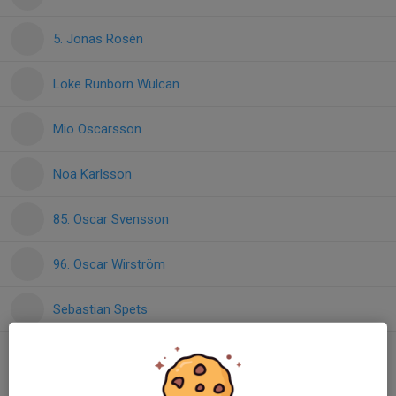
5. Jonas Rosén
Loke Runborn Wulcan
Mio Oscarsson
Noa Karlsson
85. Oscar Svensson
96. Oscar Wirström
Sebastian Spets
Tommi Svensson