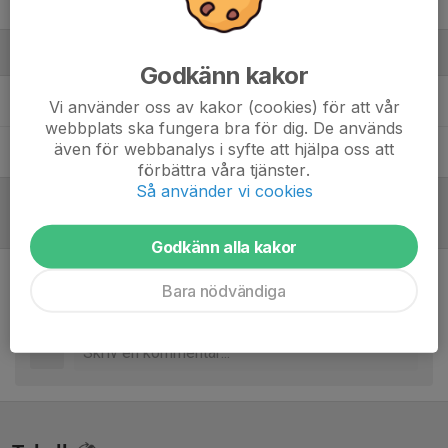
Viktor Sverker
Ledare
Godkänn kakor
Håkan Andersson
Matrialare
Vi använder oss av kakor (cookies) för att vår
webbplats ska fungera bra för dig. De används
även för webbanalys i syfte att hjälpa oss att
Jörgen Wirström
Tränare
förbättra våra tjänster.
Så använder vi cookies
Referat
Godkänn alla kakor
Bara nödvändiga
Inget referat skrivet