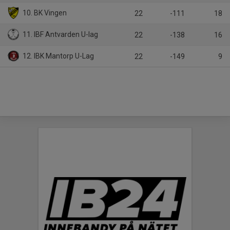
10. BK Vingen
22
-111
18
11. IBF Antvarden U-lag
22
-138
16
12. IBK Mantorp U-Lag
22
-149
9