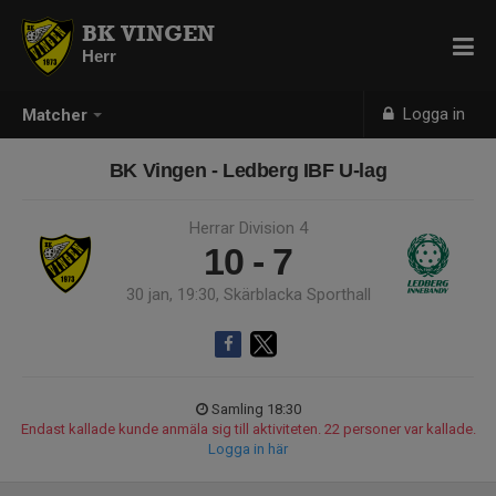
BK VINGEN
Herr
Logga in
Matcher
BK Vingen - Ledberg IBF U-lag
Herrar Division 4
10 - 7
30 jan, 19:30, Skärblacka Sporthall
Samling 18:30
Endast kallade kunde anmäla sig till aktiviteten. 22 personer var kallade.
Logga in här