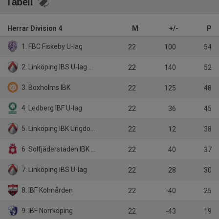
Tabell
Herrar Division 4
M
+/-
P
1. FBC Fiskeby U-lag
22
100
54
2. Linköping IBS U-lag Vikingstad
22
140
52
3. Boxholms IBK
22
125
48
4. Ledberg IBF U-lag
22
36
45
5. Linköping IBK Ungdom U-lag
22
12
38
6. Solfjäderstaden IBK U-lag
22
40
37
7. Linköping IBS U-lag
22
28
30
8. IBF Kolmården
22
-40
25
9. IBF Norrköping
22
-43
19