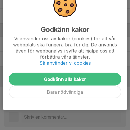
Viktor Sverker
William Breiner
Godkänn kakor
Ledare
Vi använder oss av kakor (cookies) för att vår
Håkan Andersson
Matrialare
webbplats ska fungera bra för dig. De används
även för webbanalys i syfte att hjälpa oss att
förbättra våra tjänster.
Jörgen Wirström
Tränare
Så använder vi cookies
Godkänn alla kakor
Referat
Bara nödvändiga
Inget referat skrivet