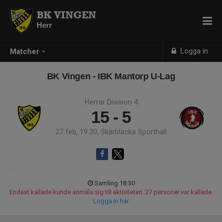
BK VINGEN
Herr
Logga in
Matcher
BK Vingen - IBK Mantorp U-Lag
Herrar Division 4
15 - 5
27 feb, 19:30, Skärblacka Sporthall
Samling 18:30
Endast kallade kunde anmäla sig till aktiviteten. 27 personer var kallade.
Logga in här