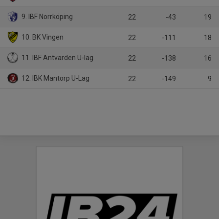
9. IBF Norrköping
22
-43
19
10. BK Vingen
22
-111
18
11. IBF Antvarden U-lag
22
-138
16
12. IBK Mantorp U-Lag
22
-149
9