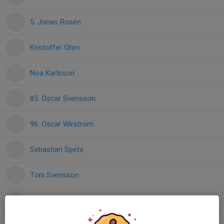
5. Jonas Rosén
Kristoffer Öhrn
Noa Karlsson
85. Oscar Svensson
96. Oscar Wirström
Sebastian Spets
Toni Svensson
Viktor Andersson