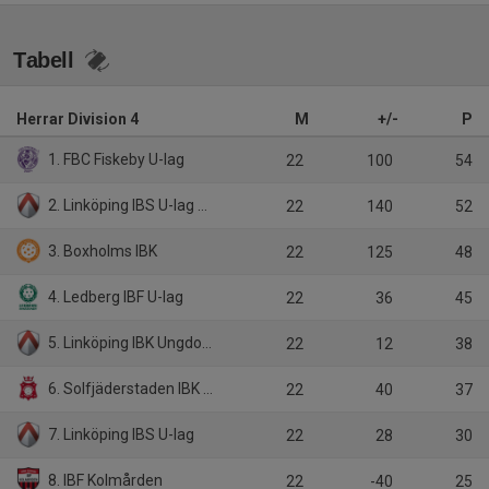
Tabell
Herrar Division 4
M
+/-
P
1. FBC Fiskeby U-lag
22
100
54
2. Linköping IBS U-lag Vikingstad
22
140
52
3. Boxholms IBK
22
125
48
4. Ledberg IBF U-lag
22
36
45
5. Linköping IBK Ungdom U-lag
22
12
38
6. Solfjäderstaden IBK U-lag
22
40
37
7. Linköping IBS U-lag
22
28
30
8. IBF Kolmården
22
-40
25