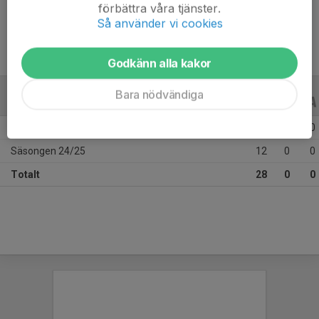
Ålder
13 år
förbättra våra tjänster.
Så använder vi cookies
Godkänn alla kakor
Bara nödvändiga
ALLA SERIER
ALLA ÅR
Säsongen 25/26
16
0
0
Säsongen 24/25
12
0
0
Totalt
28
0
0