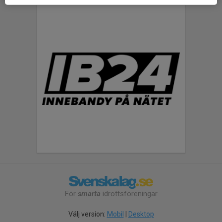
För
smarta
idrottsföreningar
Välj version:
Mobil
|
Desktop