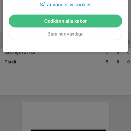
Ålder
9 år
Så använder vi cookies
Godkänn alla kakor
Bara nödvändiga
ALLA SERIER
ALLA ÅR
Säsongen 25/26
5
0
0
Totalt
5
0
0