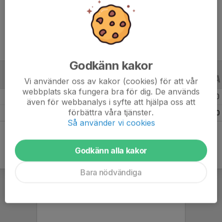
Ålder
9 år
Godkänn kakor
ALLA SERIER
ALLA ÅR
Vi använder oss av kakor (cookies) för att vår
webbplats ska fungera bra för dig. De används
Säsongen 25/26
3
0
0
även för webbanalys i syfte att hjälpa oss att
förbättra våra tjänster.
Totalt
3
0
0
Så använder vi cookies
Godkänn alla kakor
Bara nödvändiga