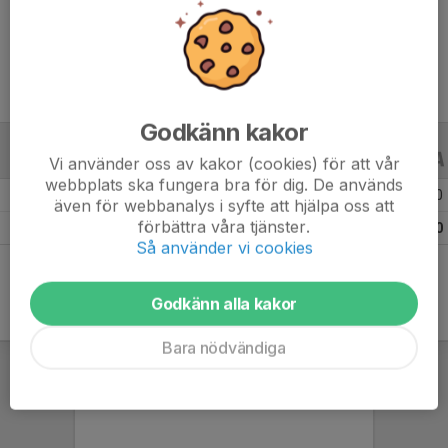
Ålder
10 år
Godkänn kakor
ALLA SERIER
ALLA ÅR
Vi använder oss av kakor (cookies) för att vår
webbplats ska fungera bra för dig. De används
Säsongen 25/26
2
0
0
även för webbanalys i syfte att hjälpa oss att
förbättra våra tjänster.
Totalt
2
0
0
Så använder vi cookies
Godkänn alla kakor
Bara nödvändiga