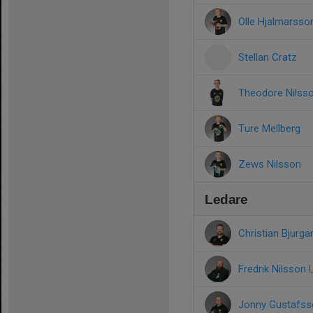
Olle Hjalmarsso
Stellan Cratz
Theodore Nilss
Ture Mellberg
Zews Nilsson
Ledare
Christian Bjurga
Fredrik Nilsson
Jonny Gustafs