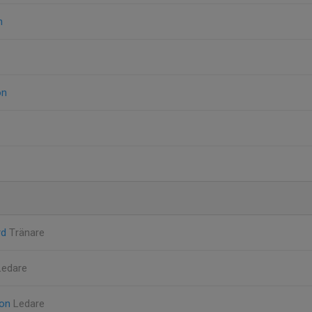
n
on
rd
Tränare
Ledare
son
Ledare