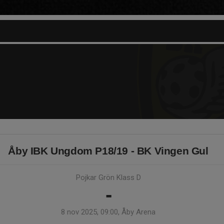
Åby IBK Ungdom P18/19 - BK Vingen Gul
Pojkar Grön Klass D
-
8 nov 2025, 09:00, Åby Arena