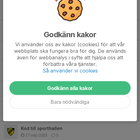
Julkalender/bingolotter till uppesittarkvällen.
10 nov 2025
2
Bra jobbat under DM
Godkänn kakor
6 okt 2025
0
Vi använder oss av kakor (cookies) för att vår
Fritidskortet
webbplats ska fungera bra för dig. De används
29 sep 2025
0
även för webbanalys i syfte att hjälpa oss att
förbättra våra tjänster.
Information från årsmötet
Så använder vi cookies
11 apr 2025
0
Godkänn alla kakor
Årsmöte
14 mar 2025
0
Bara nödvändiga
Fotografering 6/11
3 nov 2024
0
Kod till sporthallen
27 sep 2023
0