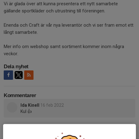
Vi är glada över att kunna presentera ett nytt samarbete
gällande sportkläder och utrustning till föreningen.
Enenda och Craft är vår nya leverantör och vi ser fram emot ett
långt samarbete.
Mer info om webshop samt sortiment kommer inom några
veckor.
Dela nyhet
Kommentarer
Ida Kinell
16 feb 2022
Kul 👍
Tidigare nyheter