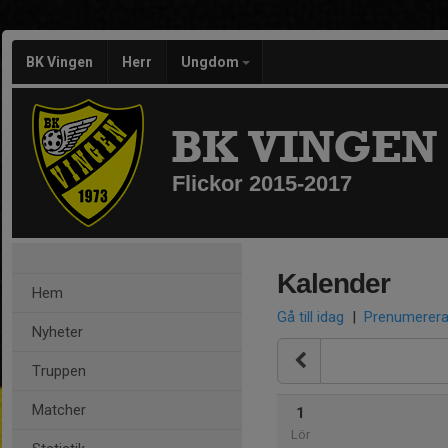
BK Vingen
Herr
Ungdom
BK VINGEN
Flickor 2015-2017
Kalender
Hem
Gå till idag
|
Prenumerer
Nyheter
Truppen
Matcher
1
Lör