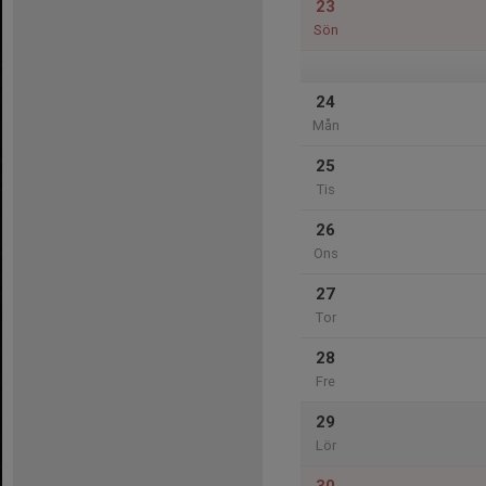
23
Sön
24
Mån
25
Tis
26
Ons
27
Tor
28
Fre
29
Lör