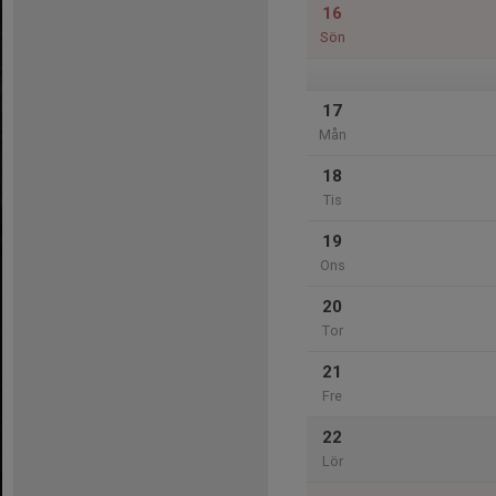
16
Sön
17
Mån
18
Tis
19
Ons
20
Tor
21
Fre
22
Lör