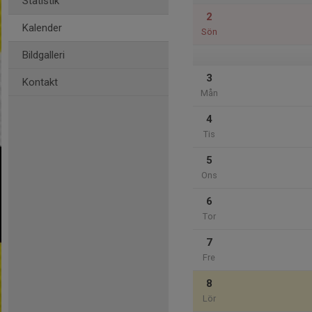
Statistik
2
Kalender
Sön
Bildgalleri
3
Kontakt
Mån
4
Tis
5
Ons
6
Tor
7
Fre
8
Lör