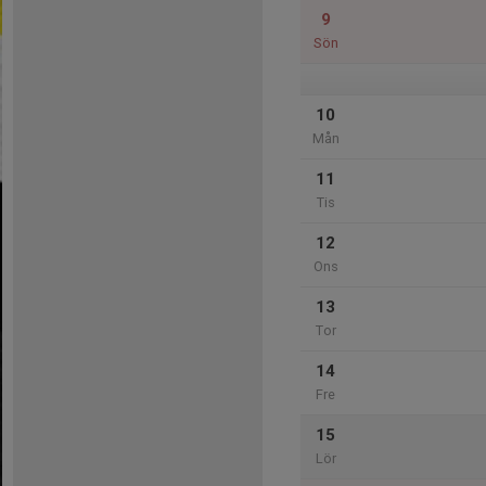
9
Sön
10
Mån
11
Tis
12
Ons
13
Tor
14
Fre
15
Lör