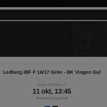
Ledberg IBF F 16/17 Grön - BK Vingen Gul
Flickor Blå Klass C
11 okt, 13:45
Skärblacka Sporthall