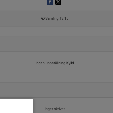
Samling 13:15
Ingen uppställning ifylld
Inget skrivet