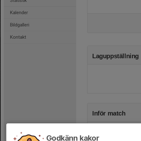
Statistik
Kalender
Bildgalleri
Kontakt
Laguppställning
Inför match
Godkänn kakor