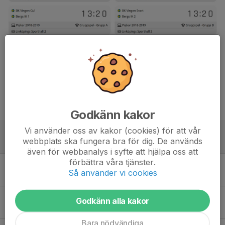
Dela nyhet
Tidigare nyheter
Godkänn kakor
Vi använder oss av kakor (cookies) för att vår
Spelschema knatteliga i Linköping 17/1-26
webbplats ska fungera bra för dig. De används
5 jan, 13:53
0
även för webbanalys i syfte att hjälpa oss att
förbättra våra tjänster.
Träning söndag 13/10
Så använder vi cookies
9 okt 2024
0
Uppstart för pojkar/flickor födda 18-19
Godkänn alla kakor
21 aug 2024
0
Bara nödvändiga