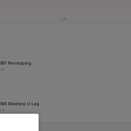
v.9
IBF Norrköping
n 4
IBK Mantorp U-Lag
n 4
orthall