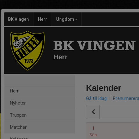
BK Vingen
Herr
Ungdom
BK VINGEN
Herr
Kalender
Hem
Gå till idag
|
Prenumerer
Nyheter
Truppen
Matcher
1
Sön