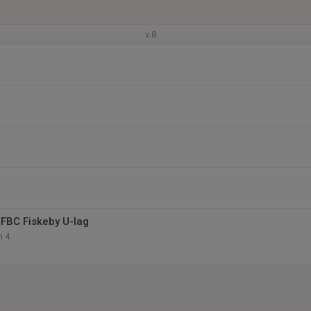
v.8
FBC Fiskeby U-lag
n 4