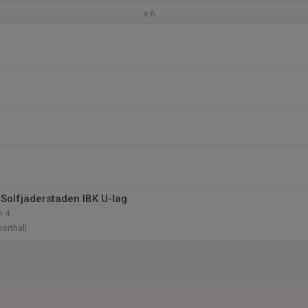
v.6
Solfjäderstaden IBK U-lag
n 4
orthall