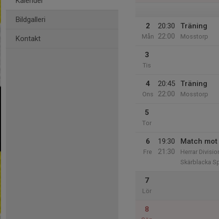
Kalender
Bildgalleri
2
20:30
Träning
22:00
Mån
Mosstorp
Kontakt
3
Tis
4
20:45
Träning
22:00
Ons
Mosstorp
5
Tor
6
19:30
Match mot 
21:30
Fre
Herrar Divisio
Skärblacka Sp
7
Lör
8