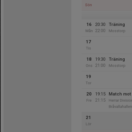
Sön
16
20:30
Träning
22:00
Mån
Mosstorp
17
Tis
18
19:30
Träning
21:00
Ons
Mosstorp
19
Tor
20
19:15
Match mot 
21:15
Fre
Herrar Divisio
Bråvallahallen
21
Lör