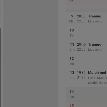
Sön
9
20:30
Träning
22:00
Mån
Mosstorp
10
Tis
11
20:45
Träning
22:00
Ons
Mosstorp
12
Tor
13
19:30
Match mot 
21:30
Fre
Herrar Divisio
Skärblacka Sp
14
Lör
15