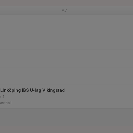
v.7
Linköping IBS U-lag Vikingstad
n 4
orthall